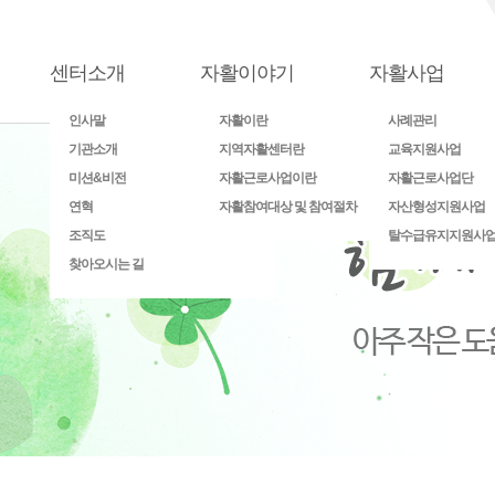
센터소개
자활이야기
자활사업
인사말
자활이란
사례관리
기관소개
지역자활센터란
교육지원사업
미션&비전
자활근로사업이란
자활근로사업단
연혁
자활참여대상 및 참여절차
자산형성지원사업
조직도
탈수급유지지원사
찾아오시는 길